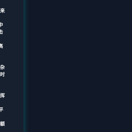
来
中
击
高
杂
时
挥
平
额