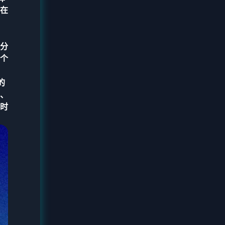
在
分
个
的
、
时