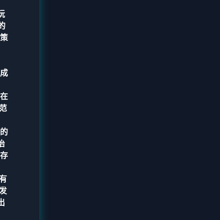
玩
的
策
成
在
范
的
治
生存
有
发
出