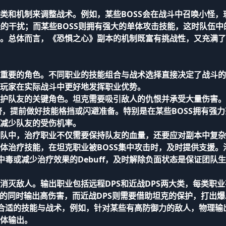
类和机制来调整战术。例如，某些BOSS会在战斗中召唤小怪，
怪的干扰；而某些BOSS则拥有强大的单体攻击技能，这时队伍中
。总体而言，《恐惧之心》副本的机制既富有挑战性，又充满了
重要的角色。不同职业的技能组合与战术选择直接决定了战斗的
玩家在实际战斗中更好地发挥职业优势。
护队友的关键角色。坦克需要吸引敌人的仇恨并承受大量伤害。
预警，提前做好技能格挡或闪避准备。特别是在某些BOSS拥有强力
减少队友的受伤机率。
队中，治疗职业不仅需要保持队友的血量，还要应对副本中复杂
体治疗技能，在坦克职业被BOSS集中攻击时，及时提供支援。
中毒或减少治疗效果的Debuff，及时解除负面状态是保证团队
消灭敌人。输出职业包括远程DPS和近战DPS两大类，每类职业
离的同时输出高伤害，而近战DPS则需要借助坦克的保护，打出爆
择合适的技能与战术，例如，针对某些有高防御力的敌人，物理输
体输出。