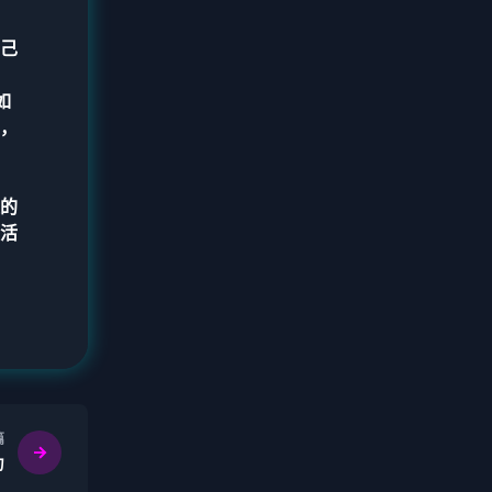
己
如
，
的
活
篇
力